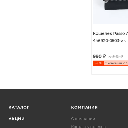
Кошелек Passo A
446920-0503-ик
990
₽
3 300
₽
-
70
%
Экономия
2 3
КАТАЛОГ
КОМПАНИЯ
АКЦИИ
О компании
Контакты отделов