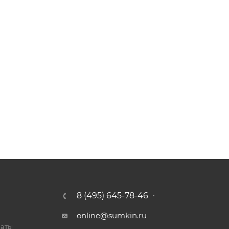
8 (495) 645-78-46
online@sumkin.ru
латы