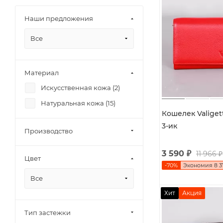
Наши предложения
Все
Материал
Искусственная кожа (
2
)
Натуральная кожа (
15
)
Кошелек Valigett
3-ик
Производство
3 590
₽
11 966
₽
Цвет
-
70
%
Экономия
8 3
Все
Хит
Акция
Тип застежки