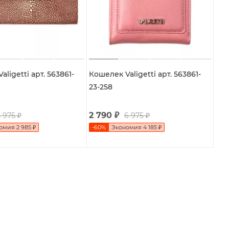
ligetti арт. 563861-
Кошелек Valigetti арт. 563861-
23-258
2 790
₽
 975
₽
6 975
₽
номия
2 985
₽
-
60
%
Экономия
4 185
₽