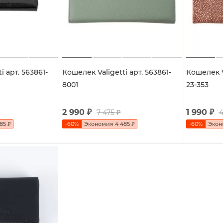
i арт. 563861-
Кошелек Valigetti арт. 563861-
Кошелек Va
8001
23-353
2 990
₽
1 990
₽
7 475
₽
4
985
₽
-
60
%
Экономия
4 485
₽
-
60
%
Эко