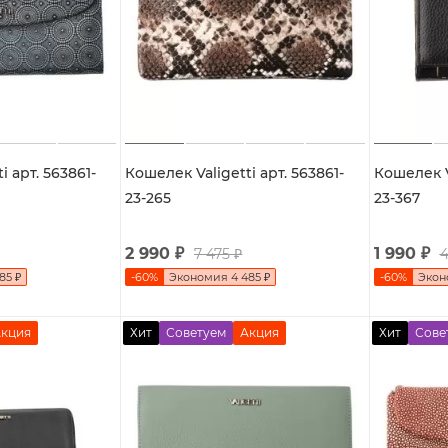
i арт. 563861-
Кошелек Valigetti арт. 563861-
Кошелек Va
23-265
23-367
2 990
₽
1 990
₽
7 475
₽
4
885
₽
-
60
%
Экономия
4 485
₽
-
60
%
Эко
кция
Хит
Советуем
Акция
Хит
Сове