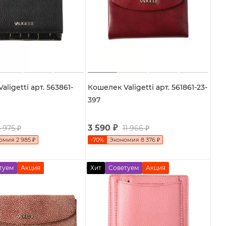
ligetti арт. 563861-
Кошелек Valigetti арт. 561861-23-
397
3 590
₽
 975
₽
11 966
₽
номия
2 985
₽
-
70
%
Экономия
8 376
₽
туем
Акция
Хит
Советуем
Акция