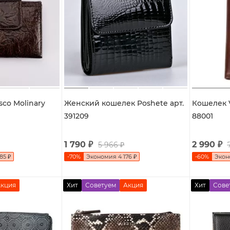
co Molinary
Женский кошелек Poshete арт.
Кошелек Va
391209
88001
1 790
₽
2 990
₽
5 966
₽
985
₽
-
70
%
Экономия
4 176
₽
-
60
%
Эко
кция
Хит
Советуем
Акция
Хит
Сове