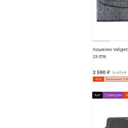
Кошелек Valigett
23-376
2 590
₽
6 475
₽
-
60
%
Экономия
3 
Хит
Советуем
А