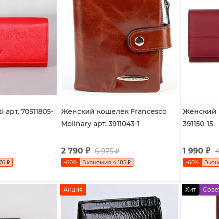
i арт. 70511805-
Женский кошелек Francesco
Женский 
Molinary арт. 3911043-1
391150-15
2 790
₽
1 990
₽
6 975
₽
4
76
₽
-
60
%
Экономия
4 185
₽
-
60
%
Эко
Акция
Хит
Сове