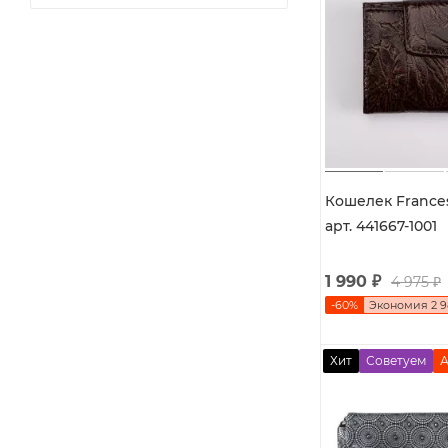
Кошелек Frances
арт. 441667-1001
1 990
₽
4 975
₽
-
60
%
Экономия
2 
Хит
Советуем
А