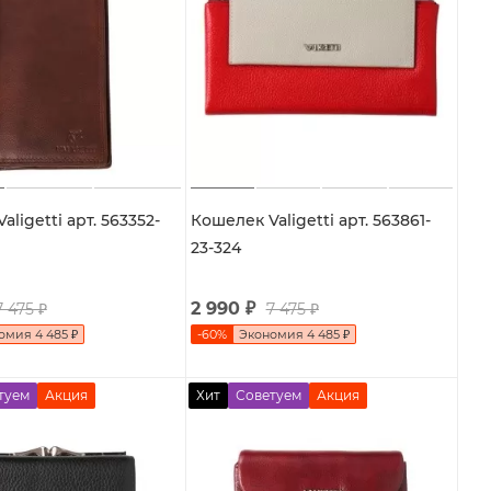
ligetti арт. 563352-
Кошелек Valigetti арт. 563861-
23-324
2 990
₽
7 475
₽
7 475
₽
номия
4 485
₽
-
60
%
Экономия
4 485
₽
туем
Акция
Хит
Советуем
Акция