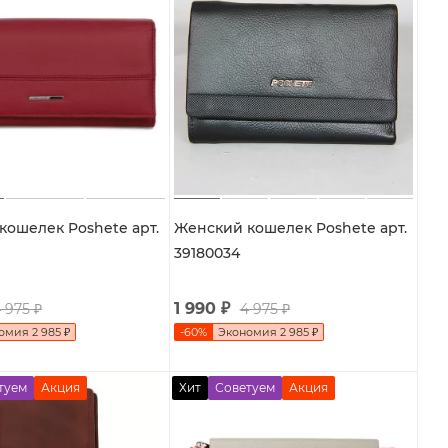
кошелек Poshete арт.
Женский кошелек Poshete арт.
39180034
1 990
₽
 975
₽
4 975
₽
номия
2 985
₽
-
60
%
Экономия
2 985
₽
туем
Акция
Хит
Советуем
Акция