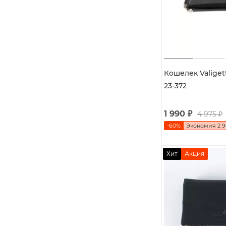
Кошелек Valigett
23-372
1 990
₽
4 975
₽
-
60
%
Экономия
2 
Хит
Акция