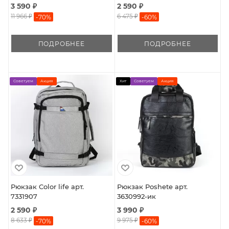
3 590 ₽
2 590 ₽
11 966 ₽
6 475 ₽
-
70
%
-
60
%
ПОДРОБНЕЕ
ПОДРОБНЕЕ
Советуем
Акция
Хит
Советуем
Акция
Рюкзак Color life арт.
Рюкзак Poshete арт.
7331907
3630992-ик
2 590 ₽
3 990 ₽
8 633 ₽
9 975 ₽
-
70
%
-
60
%