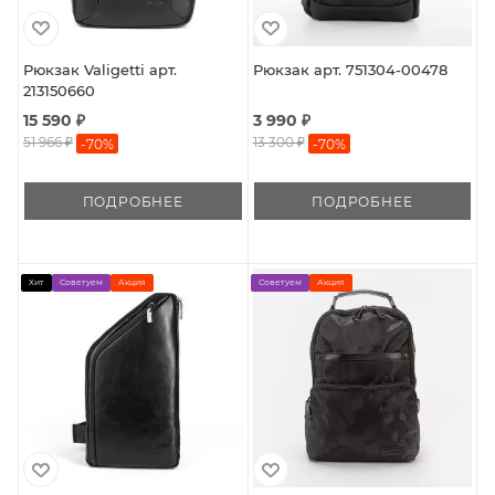
Рюкзак Valigetti арт.
Рюкзак арт. 751304-00478
213150660
15 590 ₽
3 990 ₽
51 966 ₽
13 300 ₽
-
70
%
-
70
%
ПОДРОБНЕЕ
ПОДРОБНЕЕ
Хит
Советуем
Акция
Советуем
Акция