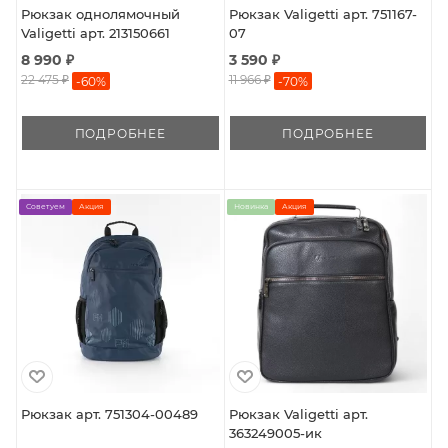
Рюкзак однолямочный
Рюкзак Valigetti арт. 751167-
Valigetti арт. 213150661
07
8 990 ₽
3 590 ₽
22 475 ₽
11 966 ₽
-
60
%
-
70
%
ПОДРОБНЕЕ
ПОДРОБНЕЕ
Советуем
Акция
Новинка
Акция
Рюкзак арт. 751304-00489
Рюкзак Valigetti арт.
363249005-ик