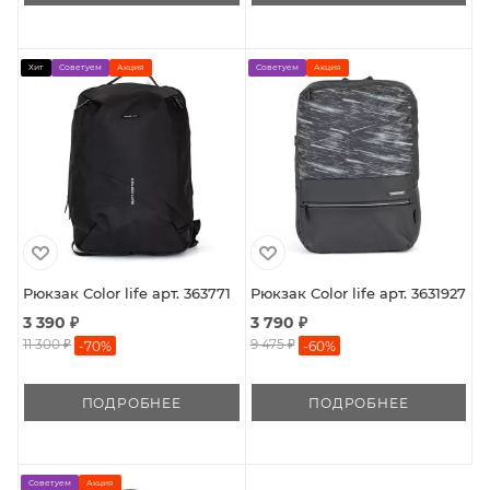
Хит
Советуем
Акция
Советуем
Акция
Рюкзак Color life арт. 363771
Рюкзак Color life арт. 3631927
3 390 ₽
3 790 ₽
11 300 ₽
9 475 ₽
-
70
%
-
60
%
ПОДРОБНЕЕ
ПОДРОБНЕЕ
Советуем
Акция