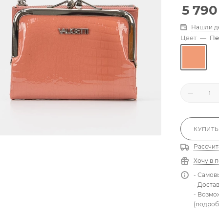
5 790
Нашли д
Цвет
—
Пе
КУПИТЬ
Рассчит
Хочу в 
- Самов
- Доста
- Возмо
(подроб