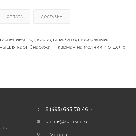
ОПЛАТА
ДОСТАВКА
с тиснением под крокодила. Он односложный,
ны для карт. Снаружи — карман на молнии и отдел с
8 (495) 645-78-46
online@sumkin.ru
латы
г. Москва