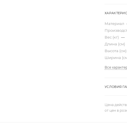
ХАРАКТЕРИ
Материал
Производс
Вес (кг)
—
Длина (см)
Высота (см
Ширина (с
Все характе
УСЛОВИЯ Г
Цена действ
от цен в ро