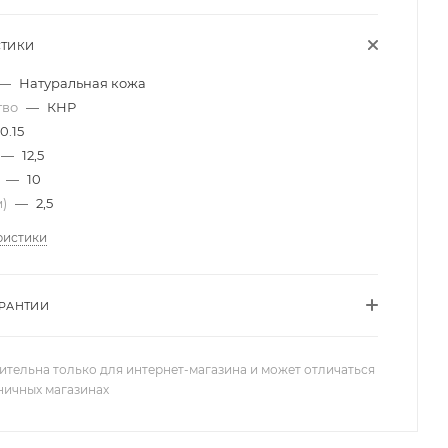
СТИКИ
—
Натуральная кожа
тво
—
КНР
0.15
—
12,5
)
—
10
м)
—
2,5
ристики
АРАНТИИ
ительна только для интернет-магазина и может отличаться
зничных магазинах