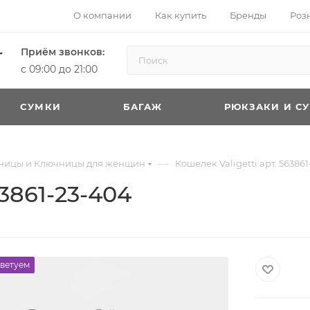
О компании
Как купить
Бренды
Роз
Приём звонков:
с 09:00 до 21:00
CУМКИ
БАГАЖ
РЮКЗАКИ И С
—
тницы и Ключницы для женщин
Кошелек Valigetti арт. 56386
63861-23-404
ветуем