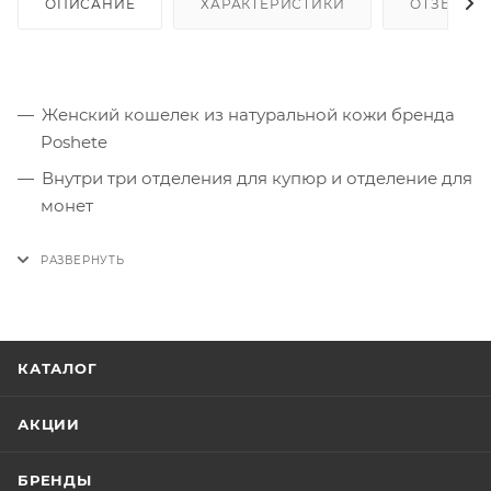
ОПИСАНИЕ
ХАРАКТЕРИСТИКИ
ОТЗЫВЫ
Женский кошелек из натуральной кожи бренда
Poshete
Внутри три отделения для купюр и отделение для
монет
9 кармашков для пластиковых карт
Два потайных кармашка, одно из которых на
молнии
Сзади, карман для быстрого доступа
КАТАЛОГ
АКЦИИ
БРЕНДЫ