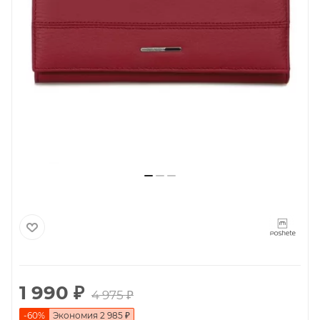
1 990
₽
4 975
₽
-
60
%
Экономия
2 985
₽