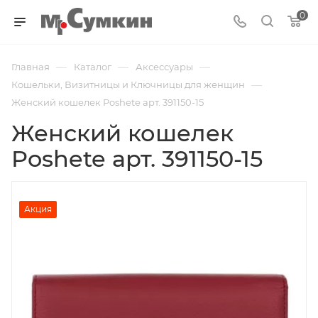
0
—
—
—
Главная
Каталог
Аксессуары
—
Кошельки, Визитницы и Ключницы для женщин
Женский кошелек Poshete арт. 391150-15
Женский кошелек
Poshete арт. 391150-15
Акция