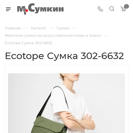
0
—
—
—
Главная
Каталог
Cумки
—
Женские сумки из искусственной кожи и ткани
Ecotope Сумка 302-6632
Ecotope Сумка 302-6632