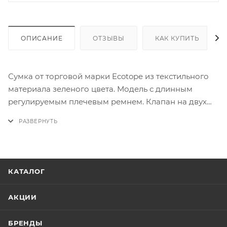
ОПИСАНИЕ
ОТЗЫВЫ
КАК КУПИТЬ
Сумка от торговой марки Ecotope из текстильного
материала зеленого цвета. Модель с длинным
регулируемым плечевым ремнем. Клапан на двух
магнитных кнопках закрывает накладной карман,
карман на молнии и отделение на молнии. Внутри:
текстильная подкладка, карман на молнии,
накладной карман. Сзади - карман на молнии.
КАТАЛОГ
АКЦИИ
БРЕНДЫ