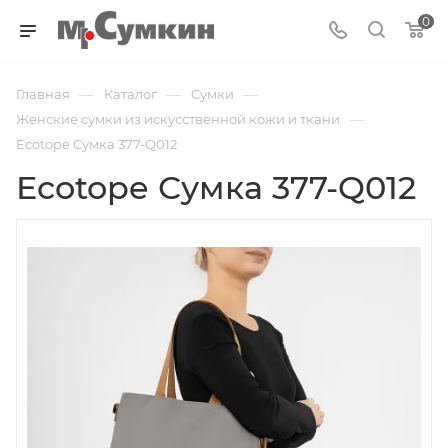
0
—
—
—
Главная
Каталог
Cумки
—
Женские сумки из искусственной кожи и ткани
Ecotope Сумка 377-Q012
Ecotope Сумка 377-Q012