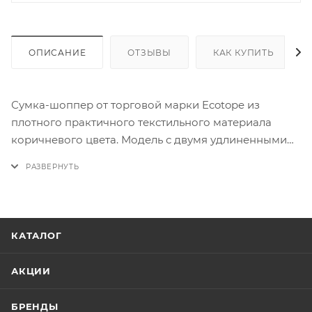
ОПИСАНИЕ
ОТЗЫВЫ
КАК КУПИТЬ
Сумка-шоппер от торговой марки Ecotope из
плотного практичного текстильного материала
коричневого цвета. Модель с двумя удлиненными
ручками и съемным регулируемым плечевым
ремнем. Отделение на молнии. Внутри: накладной
карман на молнии.
КАТАЛОГ
АКЦИИ
БРЕНДЫ