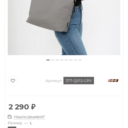
Артикул:
377-Q012-GRY
2 290
₽
Нашли дешевле?
Размер
—
L