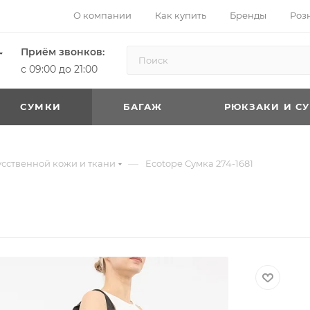
О компании
Как купить
Бренды
Роз
Приём звонков:
с 09:00 до 21:00
CУМКИ
БАГАЖ
РЮКЗАКИ И С
—
усственной кожи и ткани
Ecotope Сумка 274-1681