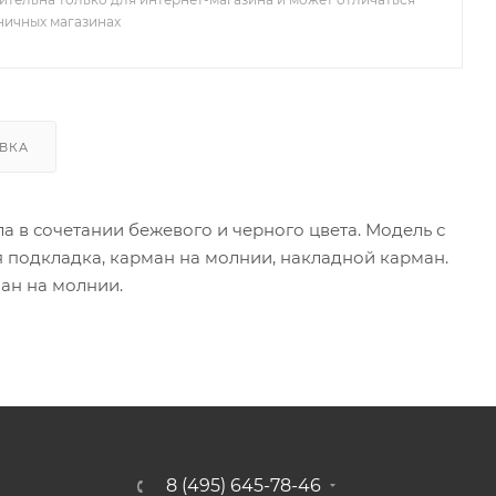
зничных магазинах
ВКА
а в сочетании бежевого и черного цвета. Модель с
я подкладка, карман на молнии, накладной карман.
ман на молнии.
8 (495) 645-78-46