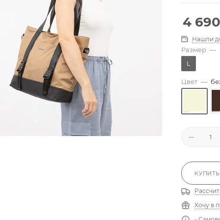
4 69
Нашли д
Размер
—
L
Цвет
—
бе
КУПИТЬ
Рассчит
Хочу в 
- Самов