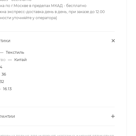
вка по г.Москве в пределах МКАД - бесплатно
жна экспресс-доставка день в день, при заказе до 12.00
ности уточняйте у оператора)
СТИКИ
—
Текстиль
тво
—
Китай
14
36
32
—
16.13
АРАНТИИ
ительна только для интернет-магазина и может отличаться