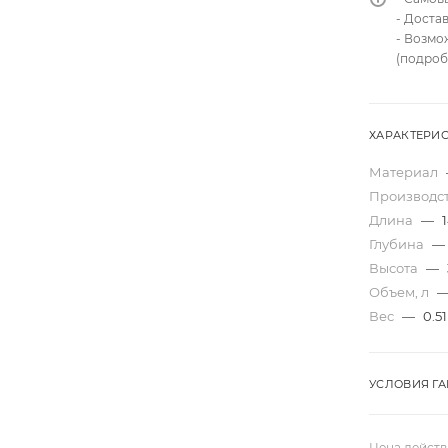
- Доста
- Возмо
(подроб
ХАРАКТЕРИ
Материал
Производс
Длина
—
Глубина
—
Высота
—
Объем, л
Вес
—
0.51
УСЛОВИЯ Г
Цена действ