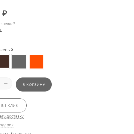
0
₽
ешевле?
L
жевый
В КОРЗИНУ
 В 1 КЛИК
ать доставку
подарок
ывоз - бесплатно