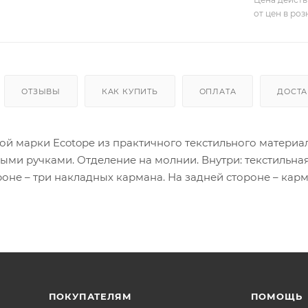
от цен в ро
ОТЗЫВЫ
КАК КУПИТЬ
ОПЛАТА
ДОСТА
ой марки Ecotope из практичного текстильного материал
ыми ручками. Отделение на молнии. Внутри: текстильна
оне – три накладных кармана. На задней стороне – кар
ПОКУПАТЕЛЯМ
ПОМОЩЬ