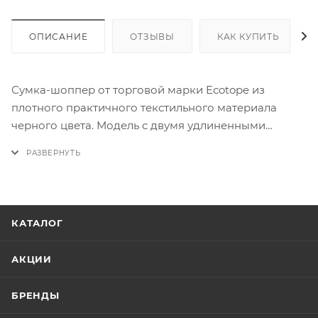
ОПИСАНИЕ
ОТЗЫВЫ
КАК КУПИТЬ
Сумка-шоппер от торговой марки Ecotope из
плотного практичного текстильного материала
черного цвета. Модель с двумя удлиненными
ручками. Отделение на молнии. Внутри: без
подкладки, навесной карман без застежки.
КАТАЛОГ
АКЦИИ
БРЕНДЫ