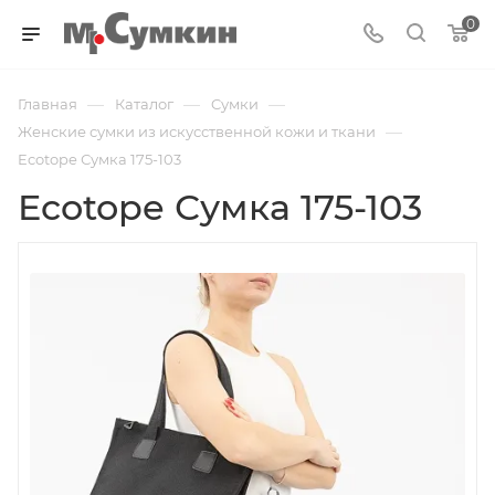
0
—
—
—
Главная
Каталог
Cумки
—
Женские сумки из искусственной кожи и ткани
Ecotope Сумка 175-103
Ecotope Сумка 175-103