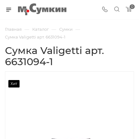
0
—
—
—
Главная
Каталог
Cумки
Сумка Valigetti арт. 6631094-1
Сумка Valigetti арт.
6631094-1
Хит