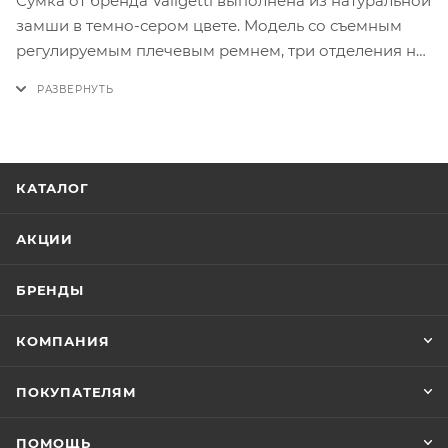
Сумка от бренда Valigetti выполнена из натуральной
замши в темно-сером цвете. Модель со съемным
регулируемым плечевым ремнем, три отделения на
молнии, внутри: фирменная текстильная подкладка,
накладной открытый карман, карман на молнии.
Дно оснащено металлическими ножками для
защиты от износа.
КАТАЛОГ
АКЦИИ
БРЕНДЫ
КОМПАНИЯ
ПОКУПАТЕЛЯМ
ПОМОЩЬ