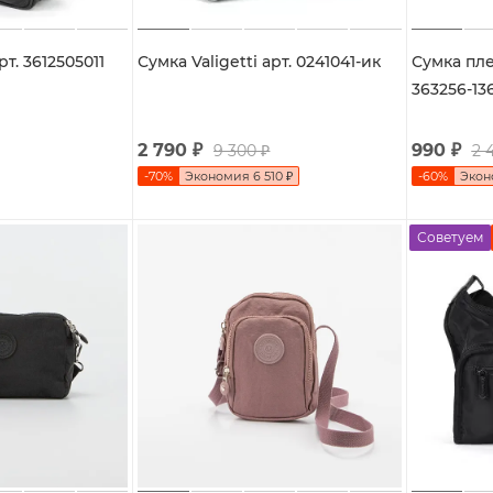
рт. 3612505011
Сумка Valigetti арт. 0241041-ик
Сумка плеч
363256-13
2 790
₽
990
₽
9 300
₽
2 
-
70
%
Экономия
6 510
₽
-
60
%
Эко
Советуем