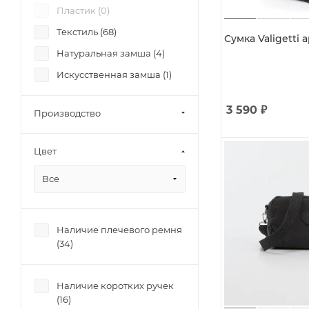
Пластик (
0
)
Текстиль (
68
)
Сумка Valigetti а
Натуральная замша (
4
)
Искусственная замша (
1
)
3 590
₽
Производство
Цвет
Все
Наличие плечевого ремня
(
34
)
Наличие коротких ручек
(
16
)