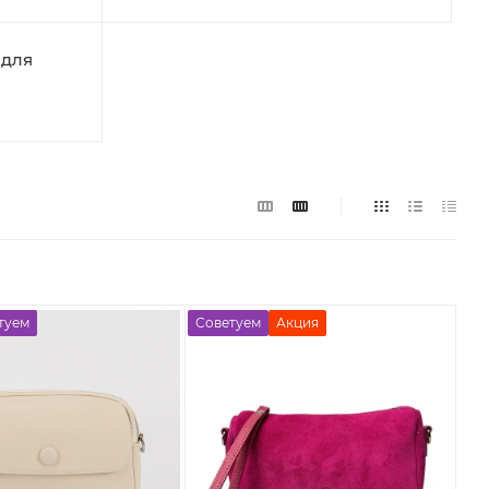
 для
туем
Советуем
Акция