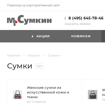
Переход на корпоративный сайт
8 (495) 645-78-46
ЗАКАЗАТЬ ЗВОНОК
АКЦИИ
НОВИНКИ
—
—
Главная
Каталог
Cумки
Cумки
377
Женские сумки из
Ж
искусственной кожи и
н
ткани
7
817 ТОВАРОВ