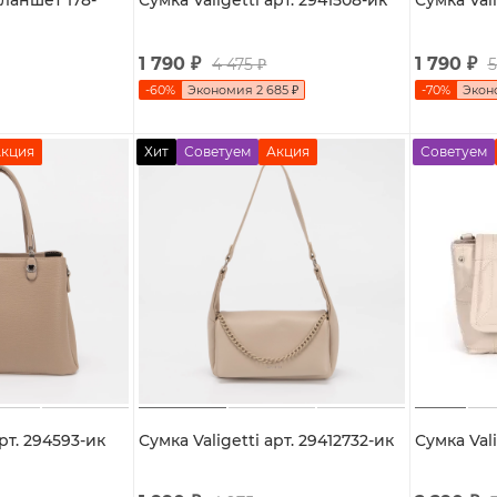
планшет 178-
Сумка Valigetti арт. 2941508-ик
Сумка Vali
1 790
₽
1 790
₽
4 475
₽
5
-
60
%
Экономия
2 685
₽
-
70
%
Экон
кция
Хит
Советуем
Акция
Советуем
арт. 294593-ик
Сумка Valigetti арт. 29412732-ик
Сумка Vali