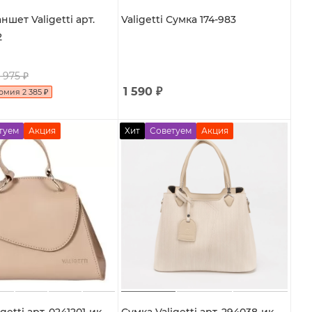
ншет Valigetti арт.
Valigetti Сумка 174-983
2
 975
₽
1 590
₽
номия
2 385
₽
туем
Акция
Хит
Советуем
Акция