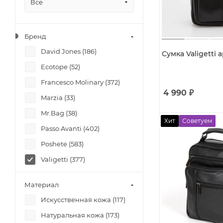
Все
Бренд
David Jones (
186
)
Сумка Valigetti а
Ecotope (
52
)
Francesco Molinary (
372
)
4 990
₽
Marzia (
33
)
Mr.Bag (
38
)
Хит
Советуем
Passo Avanti (
402
)
Poshete (
583
)
Valigetti (
377
)
Разное (
35
)
Материал
Искусственная кожа (
117
)
Натуральная кожа (
173
)