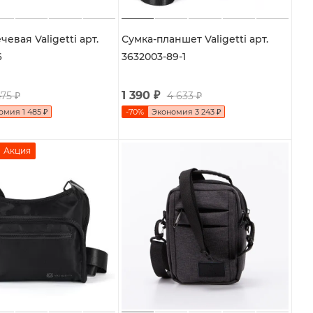
евая Valigetti арт.
Сумка-планшет Valigetti арт.
6
3632003-89-1
1 390
₽
475
₽
4 633
₽
номия
1 485
₽
-
70
%
Экономия
3 243
₽
Акция