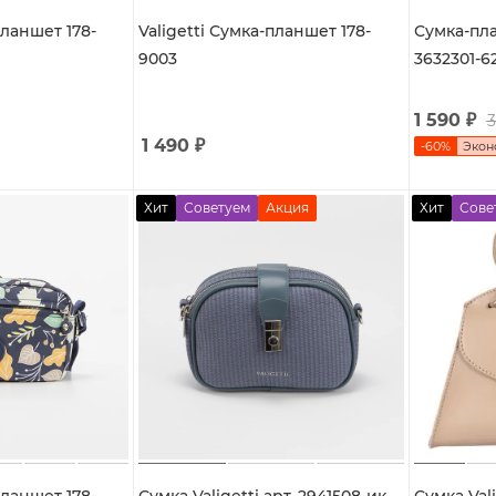
планшет 178-
Valigetti Сумка-планшет 178-
Сумка-пла
9003
3632301-6
1 590
₽
3
1 490
₽
-
60
%
Эко
Хит
Советуем
Акция
Хит
Сове