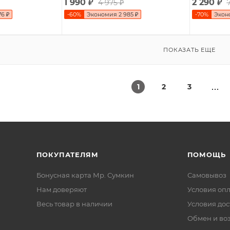
1 990
₽
2 290
₽
4 975
₽
76
₽
-
60
%
Экономия
2 985
₽
-
70
%
Экон
ПОКАЗАТЬ ЕЩЕ
1
2
3
ПОКУПАТЕЛЯМ
ПОМОЩЬ
Бонусная карта Мр. Сумкин
Самовывоз
Нам доверяют
Условия оп
Весь товар в наличии
Условия дос
Обмен и во