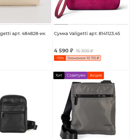
getti арт. 484828-ик
Сумка Valigetti арт. 8141123.45
4 590
₽
15 300
₽
-
70
%
Экономия
10 710
₽
Хит
Советуем
Акция