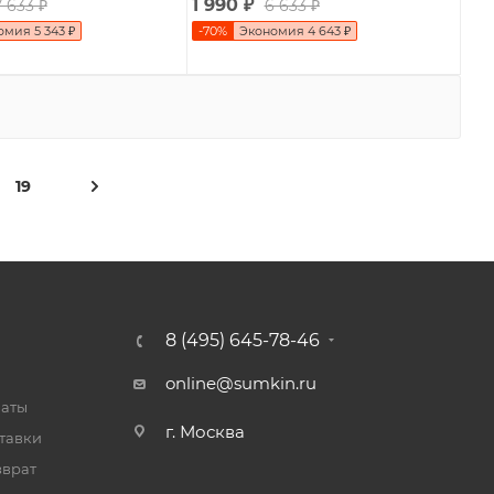
1 990
₽
7 633
₽
6 633
₽
омия
5 343
₽
-
70
%
Экономия
4 643
₽
19
8 (495) 645-78-46
online@sumkin.ru
латы
г. Москва
тавки
зврат