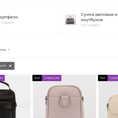
Сумки деловые и
ортфели
ноутбуков
2 ТОВАРА
142 ТОВАРА
цены
etti
ем
Хит
Советуем
Хит
Сове