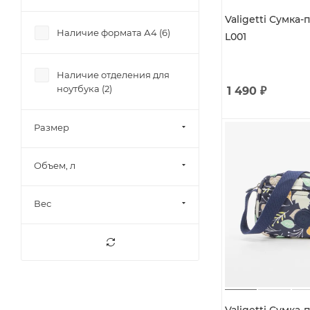
Valigetti Сумка-
Наличие формата А4 (
6
)
L001
Наличие отделения для
ноутбука (
2
)
1 490
₽
Размер
Объем, л
Вес