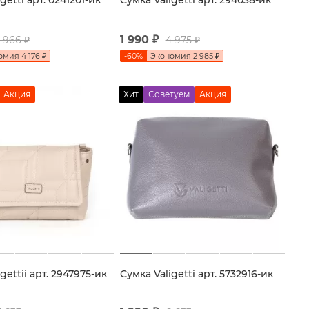
getti арт. 0241201-ик
Сумка Valigetti арт. 294038-ик
1 990
₽
 966
₽
4 975
₽
омия
4 176
₽
-
60
%
Экономия
2 985
₽
Акция
Хит
Советуем
Акция
gettii арт. 2947975-ик
Сумка Valigetti арт. 5732916-ик