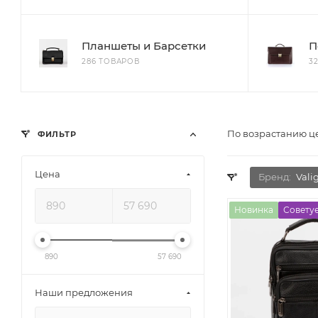
Планшеты и Барсетки
П
286 ТОВАРОВ
3
По возрастанию 
ФИЛЬТР
Цена
Бренд:
Valig
Новинка
Совету
890
57 690
Наши предложения