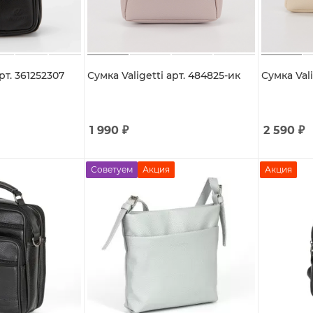
рт. 361252307
Сумка Valigetti арт. 484825-ик
Сумка Vali
1 990
₽
2 590
₽
Советуем
Акция
Акция