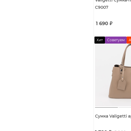
Valigetti Сумка-
C9007
1 690
₽
Хит
Советуем
А
Сумка Valigetti 