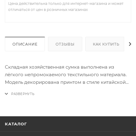
Цена действительна только для интернет-магазина и может
отличаться от цен в розничных магазинах
ОПИСАНИЕ
ОТЗЫВЫ
КАК КУПИТЬ
Складная хозяйственная сумка выполнена из
лёгкого непромокаемого текстильного материала.
Модель декорирована принтом в стиле китайской
живописи с изображением павлинов и цветов на
бежевом фоне, закрывается хлястиком на кнопке.
Широкие ручки являются продолжением сумки, ее
удобно носить как в руках, так и на плече.
Вместительная прочная сумка заменит пластиковый
КАТАЛОГ
пакет. К сумке прилагается чехол с ручками,
закрывается на кнопку.