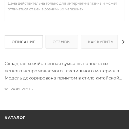
Цена действительна только для интернет-магазина и может
отличаться от цен в розничных магазинах
ОПИСАНИЕ
ОТЗЫВЫ
КАК КУПИТЬ
Складная хозяйственная сумка выполнена из
лёгкого непромокаемого текстильного материала.
Модель декорирована принтом в стиле китайской
живописи с изображением павлинов и цветов на
бежевом фоне, закрывается хлястиком на кнопке.
Широкие ручки являются продолжением сумки, ее
удобно носить как в руках, так и на плече.
Вместительная прочная сумка заменит пластиковый
КАТАЛОГ
пакет. К сумке прилагается чехол с ручками,
закрывается на кнопку.