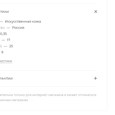
СТИКИ
—
Искусственная кожа
тво
—
Россия
0,35
)
—
17
м)
—
25
9
ристики
АРАНТИИ
ительна только для интернет-магазина и может отличаться
зничных магазинах