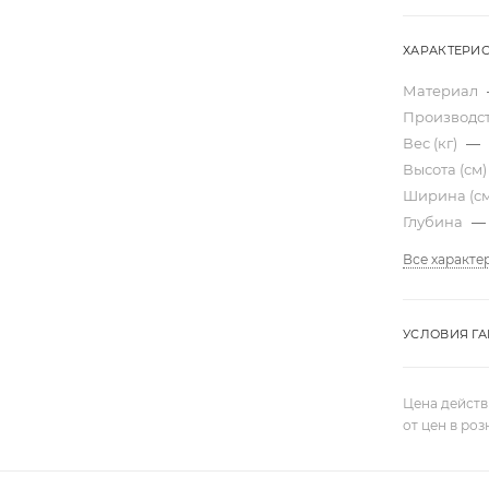
ХАРАКТЕРИ
Материал
Производс
Вес (кг)
—
Высота (см
Ширина (с
Глубина
—
Все характе
УСЛОВИЯ Г
Цена действ
от цен в ро