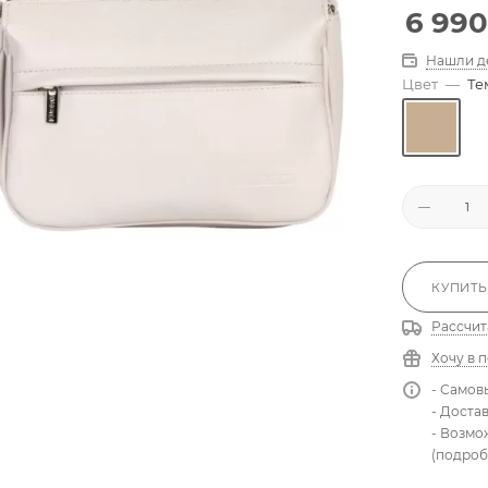
6 990
Нашли д
Цвет
—
Те
КУПИТЬ
Рассчит
Хочу в 
- Самов
- Доста
- Возмо
(подроб