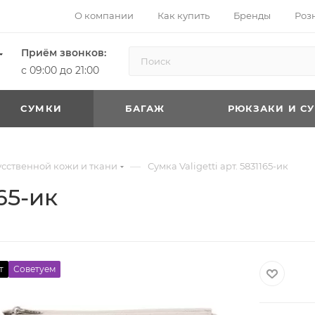
О компании
Как купить
Бренды
Роз
Приём звонков:
с 09:00 до 21:00
CУМКИ
БАГАЖ
РЮКЗАКИ И С
—
усственной кожи и ткани
Сумка Valigetti арт. 5831165-ик
165-ик
т
Советуем