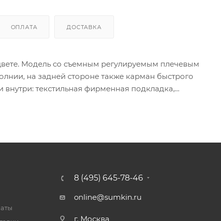
ОПЛАТА
ДОСТАВКА
 цвете. Модель со съемным регулируемым плечевым
олнии, на задней стороне также карман быстрого
и внутри: текстильная фирменная подкладка,
8 (495) 645-78-46
online@sumkin.ru
латы
г. Москва