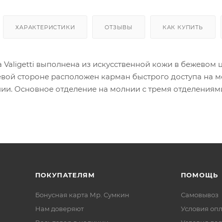
ХАРАКТЕРИСТИКИ
ОТЗЫВЫ
КАК КУПИТЬ
а Valigetti выполнена из искусственной кожи в бежевом
евой стороне расположен карман быстрого доступа на м
нии. Основное отделение на молнии с тремя отделениям
ан на молнии.
ПОКУПАТЕЛЯМ
ПОМОЩЬ
Бонусная карта Мр. Сумкин
Самовывоз
Нам доверяют
Условия оп