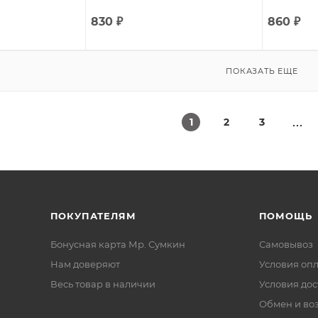
830
₽
860
₽
ПОКАЗАТЬ ЕЩЕ
1
2
3
ПОКУПАТЕЛЯМ
ПОМОЩЬ
Бонусная карта Мр. Сумкин
Самовывоз
Нам доверяют
Условия оп
Весь товар в наличии
Условия дос
Обмен и во