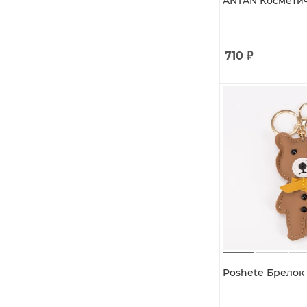
ANTAN Косметичк
710
₽
Poshete Брелок 