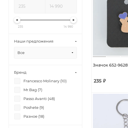
235
14 990
Наши предложения
Все
Значок 652-9628
Бренд
235
₽
Francesco Molinary (
10
)
Mr.Bag (
7
)
Passo Avanti (
48
)
Poshete (
9
)
Разное (
18
)