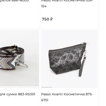
релок 886-16003
Passo Avanti Косметичка 039-
154
750
₽
для сумки 883-RS001
Passo Avanti Косметичка 875-
6751