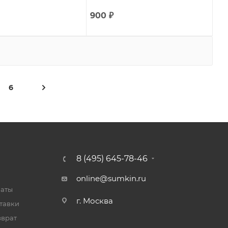
900
₽
6
8 (495) 645-78-46
online@sumkin.ru
латы
г. Москва
тавки
зврат