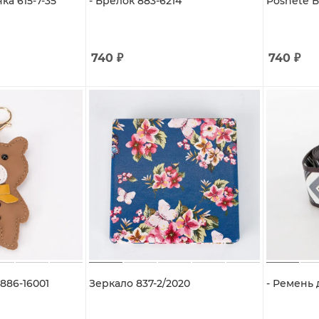
а 615-7-35
- Брелок 883-6214
Poshete Б
740
₽
740
₽
886-16001
Зеркало 837-2/2020
- Ремень 