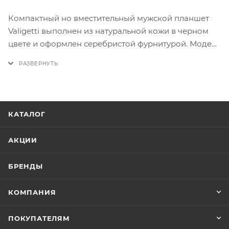
Компактный но вместительный мужской планшет
Valigetti выполнен из натуральной кожи в черном
цвете и оформлен серебристой фурнитурой. Модель
на длинном плечевом регулируемом плечевом
ремне, с одним основным отделением под
молнией.Сзади карман на молнии.
КАТАЛОГ
АКЦИИ
БРЕНДЫ
КОМПАНИЯ
ПОКУПАТЕЛЯМ