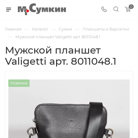
0
—
—
—
Главная
Каталог
Cумки
Планшеты и Барсетки
—
Мужской планшет Valigetti арт. 8011048.1
Мужской планшет
Valigetti арт. 8011048.1
Новинка