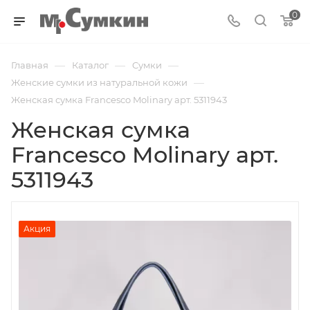
0
—
—
—
Главная
Каталог
Cумки
—
Женские сумки из натуральной кожи
Женская сумка Francesco Molinary арт. 5311943
Женская сумка
Francesco Molinary арт.
5311943
Акция