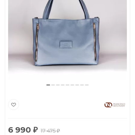
6 990
₽
17 475
₽