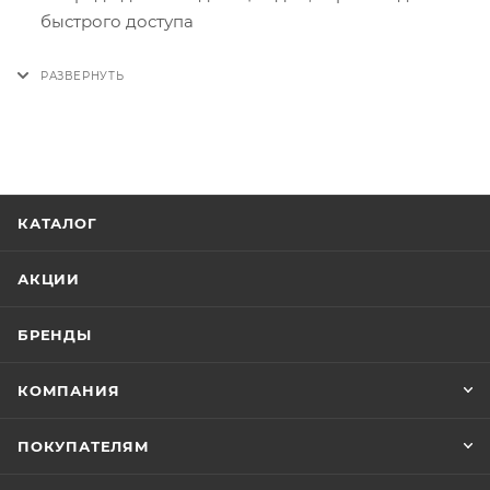
быстрого доступа
Одно просторное отделение с карманом
перегородкой на молнии
Внутри есть специальный карман для смартфона
и потайной карман
КАТАЛОГ
АКЦИИ
БРЕНДЫ
КОМПАНИЯ
ПОКУПАТЕЛЯМ