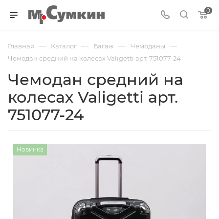
0
—
—
—
—
Главная
Каталог
Багаж
Чемоданы
Чемодан средний на колесах Valigetti арт. 751077-24
Чемодан средний на
колесах Valigetti арт.
751077-24
Новинка