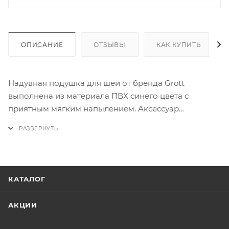
ОПИСАНИЕ
ОТЗЫВЫ
КАК КУПИТЬ
Надувная подушка для шеи от бренда Grott
выполнена из материала ПВХ синего цвета с
приятным мягким напылением. Аксессуар
незаменим во время путешествий. На лицевой
стороне – принт с названием бренда. Компактная и
комфортная в использовании модель удобна и
практична.
КАТАЛОГ
АКЦИИ