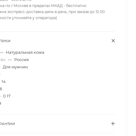
вка по г.Москве в пределах МКАД - бесплатно
жна экспресс-доставка день в день, при заказе до 12.00
ности уточняйте у оператора)
СТИКИ
—
Натуральная кожа
тво
—
Россия
—
Для мужчин
2
14
6
—
0.17
9
АРАНТИИ