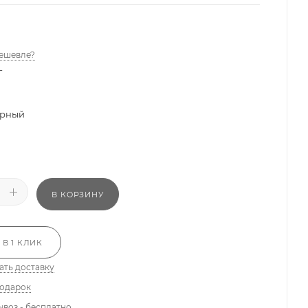
ешевле?
-
рный
В КОРЗИНУ
 В 1 КЛИК
ать доставку
подарок
ывоз - бесплатно