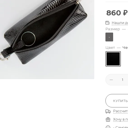
860
₽
Нашли д
Размер
—
-
Цвет
—
Че
КУПИТЬ
Рассчит
Хочу в 
- Самов