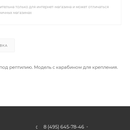
ительна только для интернет-магазина и может отличаться
зничных магазинах
ВКА
 под рептилию. Модель с карабином для крепления.
8 (495) 645-78-46