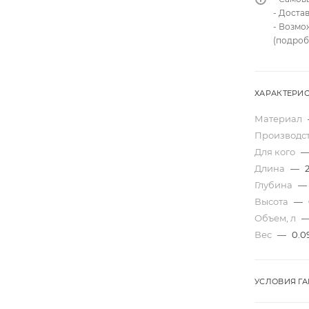
- Доста
- Возмо
(подроб
ХАРАКТЕРИ
Материал
Производс
Для кого
Длина
—
Глубина
—
Высота
—
Объем, л
Вес
—
0.0
УСЛОВИЯ Г