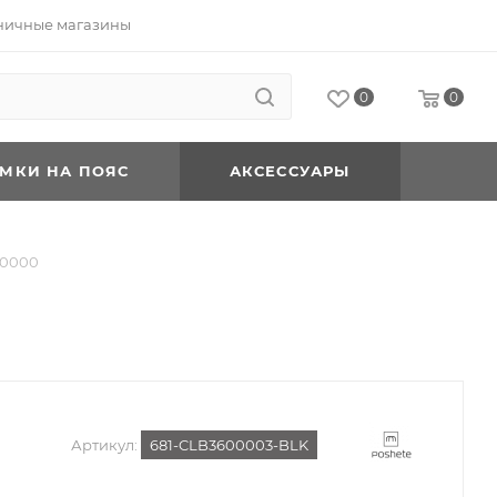
ничные магазины
0
0
УМКИ НА ПОЯС
АКСЕССУАРЫ
60000
Артикул:
681-CLB3600003-BLK