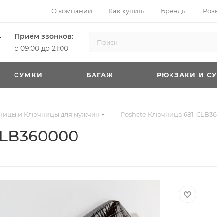
О компании
Как купить
Бренды
Роз
Приём звонков:
с 09:00 до 21:00
CУМКИ
БАГАЖ
РЮКЗАКИ И С
—
ницы и Ключницы для мужчин
Poshete Ключница 681-CLB3
CLB360000