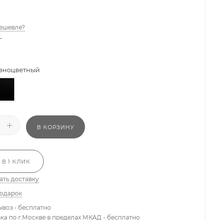
ешевле?
-
зноцветный
В КОРЗИНУ
 В 1 КЛИК
ать доставку
подарок
ывоз - бесплатно
вка по г.Москве в пределах МКАД - бесплатно