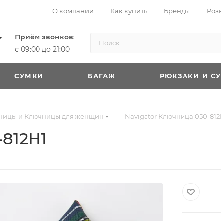
О компании
Как купить
Бренды
Роз
Приём звонков:
с 09:00 до 21:00
CУМКИ
БАГАЖ
РЮКЗАКИ И С
—
тницы и Ключницы для женщин
Navigator Ключница 050-812
-812H1