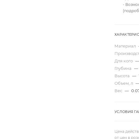
- Возмо
(подроб
ХАРАКТЕРИ
Материал
Производс
Для кого
Глубина
—
Высота
—
Объем, л
Вес
—
0.0
УСЛОВИЯ Г
Цена действ
от цен в ро