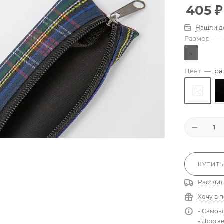
405
₽
Нашли д
Размер
—
-
Цвет
—
ра
КУПИТЬ
Рассчит
Хочу в 
- Самов
- Доста