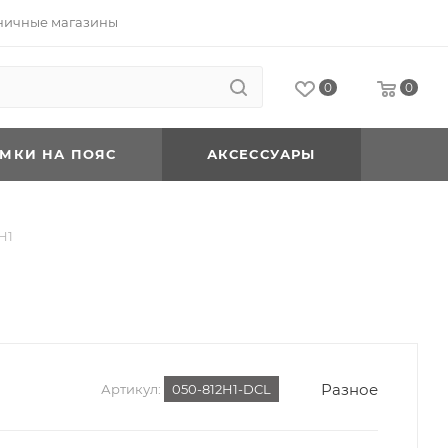
ничные магазины
0
0
УМКИ НА ПОЯС
АКСЕССУАРЫ
H1
Разное
Артикул:
050-812H1-DCL