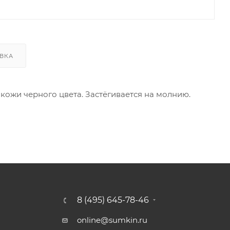
ВКА
кожи черного цвета. Застёгивается на молнию.
8 (495) 645-78-46
online@sumkin.ru