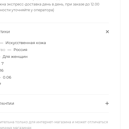
жна экспресс-доставка день в день, при заказе до 12.00
ности уточняйте у оператора)
СТИКИ
—
Искусственная кожа
тво
—
Россия
—
Для женщин
7
16
—
0.06
7
АРАНТИИ
ительна только для интернет-магазина и может отличаться
зничных магазинах