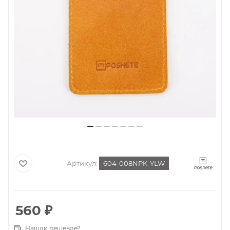
Артикул:
604-008NPK-YLW
560
₽
Нашли дешевле?