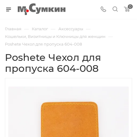
0
—
—
—
Главная
Каталог
Аксессуары
—
Кошельки, Визитницы и Ключницы для женщин
Poshete Чехол для пропуска 604-008
Poshete Чехол для
пропуска 604-008