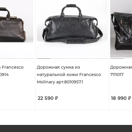
 Francesco
Дорожная сумка из
Дорожная 
10914
натуральной кожи Francesco
7111017
Molinary арт.8010957.1
22 590
₽
18 990
₽