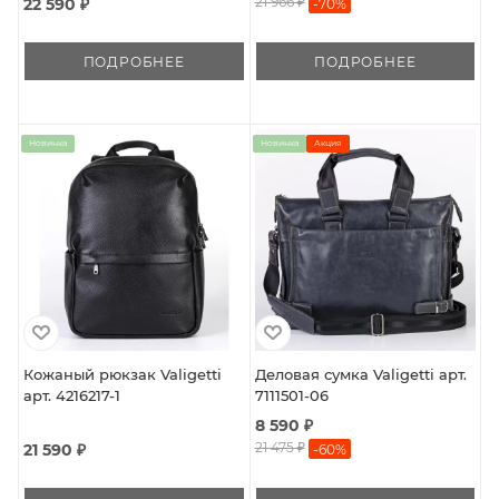
21 966 ₽
22 590 ₽
-
70
%
ПОДРОБНЕЕ
ПОДРОБНЕЕ
Новинка
Новинка
Акция
Кожаный рюкзак Valigetti
Деловая сумка Valigetti арт.
арт. 4216217-1
7111501-06
8 590 ₽
21 475 ₽
21 590 ₽
-
60
%