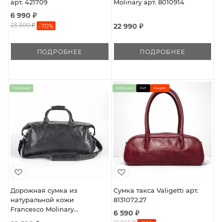
арт. 421709
Molinary арт. 8010914
6 990 ₽
23 300 ₽
22 990 ₽
-
70
%
ПОДРОБНЕЕ
ПОДРОБНЕЕ
Новинка
Новинка
Хит
Акция
Дорожная сумка из
Сумка такса Valigetti арт.
натуральной кожи
8131072.27
Francesco Molinary
6 590 ₽
арт.8010957.1