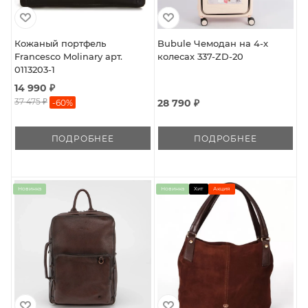
Кожаный портфель
Bubule Чемодан на 4-х
Francesco Molinary арт.
колесах 337-ZD-20
0113203-1
14 990 ₽
37 475 ₽
28 790 ₽
-
60
%
ПОДРОБНЕЕ
ПОДРОБНЕЕ
Новинка
Новинка
Хит
Акция