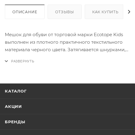
ОПИСАНИЕ
ОТЗЫВЫ
КАК КУПИТЬ
Мешок для обуви от торговой марки Ecotope Kids
выполнен из плотного практичного текстильного
материала черного цвета. Затягивается шнурками,
выполняющими также роль плечевых лямок.
Имеется сетчатая вставка для циркуляции воздуха.
На лицевой стороне – карман на молнии.
КАТАЛОГ
АКЦИИ
БРЕНДЫ