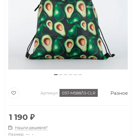
Разное
Артикул:
057-M588/13-CLR
1 190
₽
Нашли дешевле?
Размер
—
-