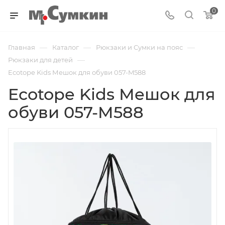
0
—
—
—
Главная
Каталог
Рюкзаки и Сумки на пояс
—
Рюкзаки для детей
Ecotope Kids Мешок для обуви 057-M588
Ecotope Kids Мешок для
обуви 057-M588