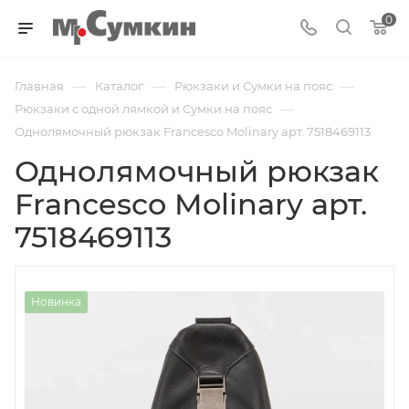
0
—
—
—
Главная
Каталог
Рюкзаки и Сумки на пояс
—
Рюкзаки с одной лямкой и Сумки на пояс
Однолямочный рюкзак Francesco Molinary арт. 7518469113
Однолямочный рюкзак
Francesco Molinary арт.
7518469113
Новинка