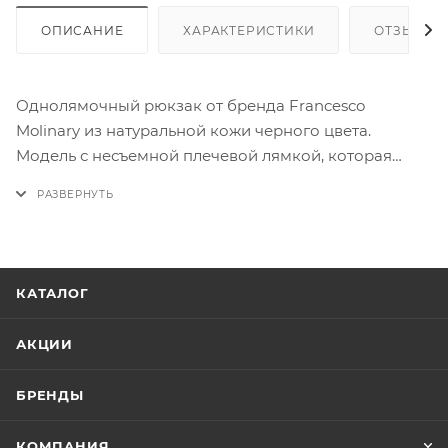
ОПИСАНИЕ
ХАРАКТЕРИСТИКИ
ОТЗЫВЫ
Однолямочный рюкзак от бренда Francesco
Molinary из натуральной кожи черного цвета.
Модель с несъемной плечевой лямкой, которая
снизу крепится карабином для ношения как на
правом, так и на левом плече. Два отделения на
молнии с фирменной подкладкой дополнительной
фиксируются застежкой фастекс. На лицевой и
задней стороне — накладной карман.
КАТАЛОГ
АКЦИИ
БРЕНДЫ
КОМПАНИЯ