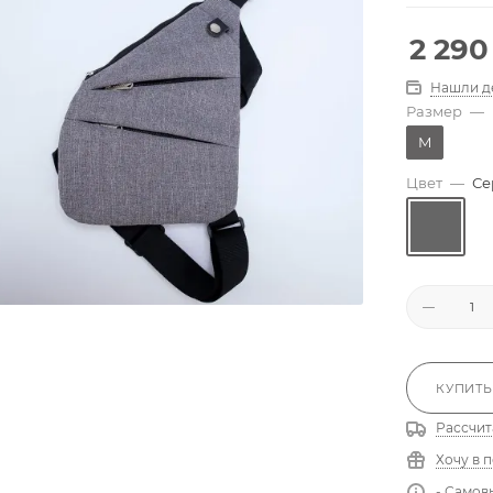
2 290
Нашли д
Размер
—
M
Цвет
—
Се
КУПИТЬ
Рассчит
Хочу в 
- Самов