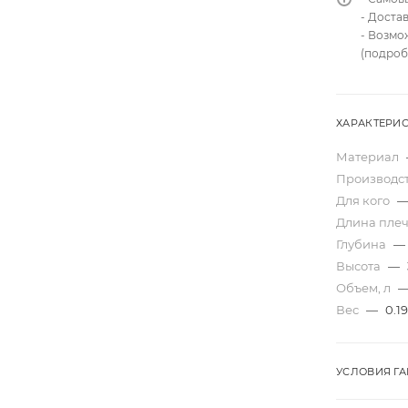
- Доста
- Возмо
(подроб
ХАРАКТЕРИ
Материал
Производс
Для кого
Длина плеч
Глубина
—
Высота
—
Объем, л
Вес
—
0.19
УСЛОВИЯ Г