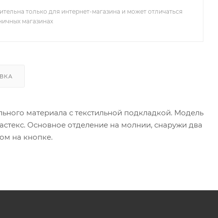
ительна только для интернет-магазина и может отличаться
зничных магазинах
ВКА
льного материала с текстильной подкладкой. Модель
астекс. Основное отделение на молнии, снаружи два
ом на кнопке.