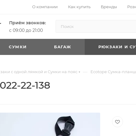
О компании
Как купить
Бренды
Роз
Приём звонков:
с 09:00 до 21:00
CУМКИ
БАГАЖ
РЮКЗАКИ И С
—
заки с одной лямкой и Сумки на пояс
Ecotope Сумка-планше
022-22-138