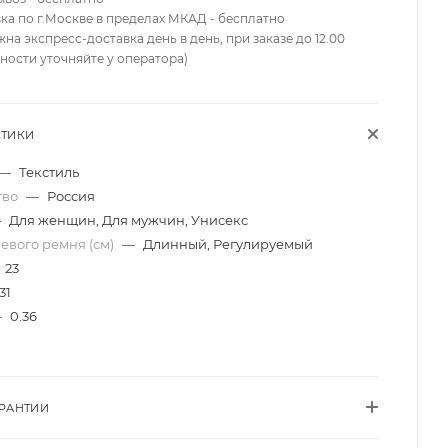
вка по г.Москве в пределах МКАД - бесплатно
жна экспресс-доставка день в день, при заказе до 12.00
ности уточняйте у оператора)
СТИКИ
—
Текстиль
тво
—
Россия
—
Для женщин, Для мужчин, Унисекс
евого ремня (см)
—
Длинный, Регулируемый
23
31
—
0.36
АРАНТИИ