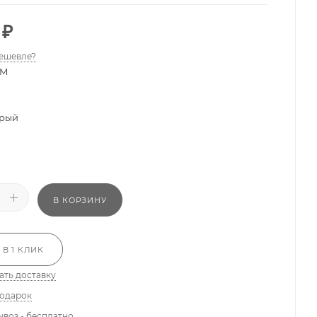
₽
ешевле?
M
рый
В КОРЗИНУ
 В 1 КЛИК
ать доставку
подарок
ывоз - бесплатно