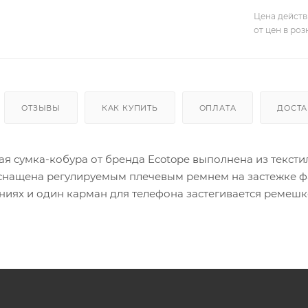
Цена действ
от цен в ро
ОТЗЫВЫ
КАК КУПИТЬ
ОПЛАТА
ДОСТА
ая сумка-кобура от бренда Ecotope выполнена из тексти
о снащена регулируемым плечевым ремнем на застежке ф
ниях и один карман для телефона застегивается ремешк