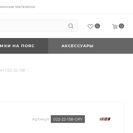
ничные магазины
0
0
УМКИ НА ПОЯС
АКСЕССУАРЫ
т 022-22-138
Артикул:
022-22-138-GRY