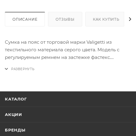
ОПИСАНИЕ
ОТЗЫВЫ
КАК КУПИТЬ
Сумка на пояс от торговой марки Valigetti из
текстильного материала серого цвета. Модель с
регулируемым ремнем на застежке фастекс.
Отделение на молнии, с текстильной подкладкой и
накладным карманом. На лицевой стороне – два
кармана на молнии. На задней стороне – карман на
молнии.
КАТАЛОГ
АКЦИИ
БРЕНДЫ