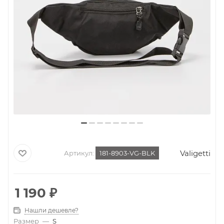
Valigetti
Артикул:
181-8903-VG-BLK
1 190
₽
Нашли дешевле?
Размер
—
S