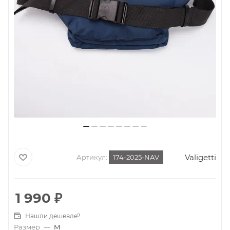
Valigetti
Артикул:
174-2025-NAV
1 990
₽
Нашли дешевле?
Размер
—
M