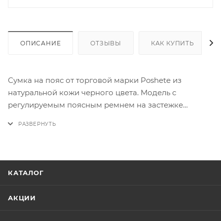
ОПИСАНИЕ
ОТЗЫВЫ
КАК КУПИТЬ
Сумка на пояс от торговой марки Poshete из
натуральной кожи черного цвета. Модель с
регулируемым поясным ремнем на застежке
фастекс. Отделение закрывается молнией. Внутри:
текстильная подкладка, перегородка, два отсека, в
заднем – карман на молнии. На лицевой стороне –
два кармана на молнии.
КАТАЛОГ
АКЦИИ