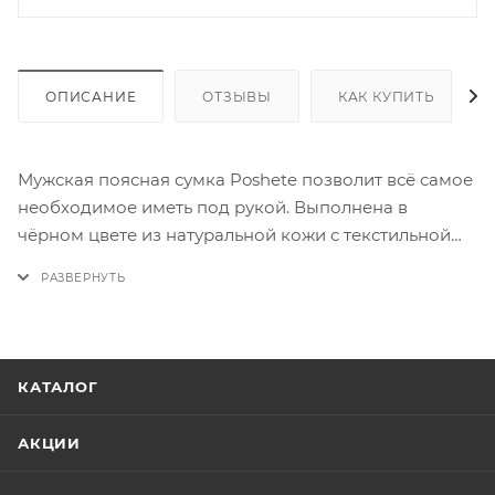
ОПИСАНИЕ
ОТЗЫВЫ
КАК КУПИТЬ
Мужская поясная сумка Poshete позволит всё самое
необходимое иметь под рукой. Выполнена в
чёрном цвете из натуральной кожи с текстильной
подкладкой. Имеет одно основное и четыре
дополнительных отделения. Фиксируется
текстильным ремнём на поясе застёжкой фастекс.
КАТАЛОГ
АКЦИИ