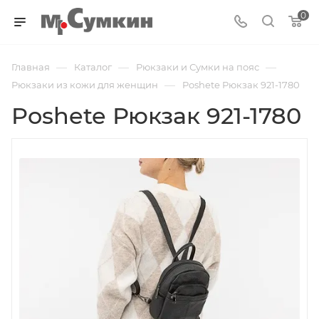
0
—
—
—
Главная
Каталог
Рюкзаки и Сумки на пояс
—
Рюкзаки из кожи для женщин
Poshete Рюкзак 921-1780
Poshete Рюкзак 921-1780