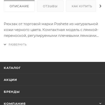
ОПИСАНИЕ
ОТЗЫВЫ
КАК КУПИТЬ
Рюкзак от торговой марки Poshete из натуральной
кожи черного цвета. Компактная модель с лямкой-
переноской, регулируемыми плечевыми лямками
на карабинах. Отделение на молнии. Внутри:
фирменная подкладка, карман на молнии,
накладно карман. На лицевой стороне – карман на
молнии, накладной карман на магнитной кнопке.
На задней стороне – карман на молнии.
КАТАЛОГ
АКЦИИ
БРЕНДЫ
КОМПАНИЯ