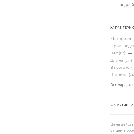
(подроб
ХАРАКТЕРИ
Материал
Производс
Вес (кг)
—
Длина (см)
Высота (см
Ширина (с
Все характе
УСЛОВИЯ Г
Цена действ
от цен в ро