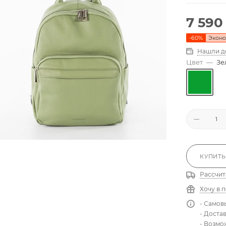
7 590
-
60
%
Экон
Нашли д
Цвет
—
Зе
КУПИТЬ
Рассчит
Хочу в 
- Самов
- Доста
- Возмо