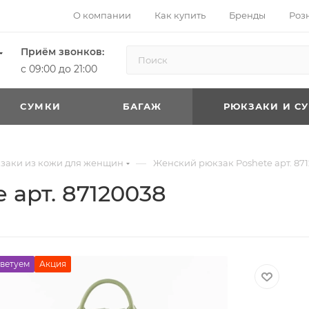
О компании
Как купить
Бренды
Роз
Приём звонков:
с 09:00 до 21:00
CУМКИ
БАГАЖ
РЮКЗАКИ И С
—
заки из кожи для женщин
Женский рюкзак Poshete арт. 87
 арт. 87120038
ветуем
Акция