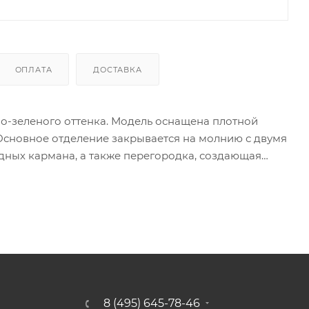
ОПЛАТА
ДОСТАВКА
ло-зеленого оттенка. Модель оснащена плотной
сновное отделение закрывается на молнию с двумя
адных кармана, а также перегородка, создающая
ман на молнии, на спинке – вертикальный карман
8 (495) 645-78-46