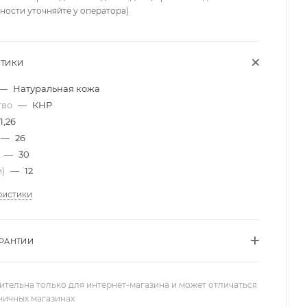
ности уточняйте у оператора)
СТИКИ
—
Натуральная кожа
тво
—
КНР
1,26
—
26
)
—
30
м)
—
12
ристики
АРАНТИИ
ительна только для интернет-магазина и может отличаться
зничных магазинах