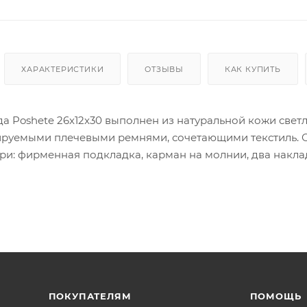
ХАРАКТЕРИСТИКИ
ОТЗЫВЫ
КАК КУПИТЬ
да Poshete 26x12x30 выполнен из натуральной кожи свет
ируемыми плечевыми ремнями, сочетающими текстиль. О
три: фирменная подкладка, карман на молнии, два накл
 накладной карман. Спереди расположен накладной кар
 бокам – накладные карманы на кнопке.
ПОКУПАТЕЛЯМ
ПОМОЩЬ