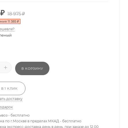
₽
18 975
₽
омия
11 385
₽
ешевле?
леный
В КОРЗИНУ
 В 1 КЛИК
ать доставку
подарок
ывоз - бесплатно
вка по г.Москве в пределах МКАД - бесплатно
жна экспресс-доставка день в день, при заказе до 12.00