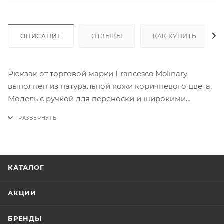
ОПИСАНИЕ
ОТЗЫВЫ
КАК КУПИТЬ
Рюкзак от торговой марки Francesco Molinary
выполнен из натуральной кожи коричневого цвета.
Модель с ручкой для переноски и широкими
регулируемыми плечевыми ремнями. Отделение на
молнии. Внутри: текстильная подкладка, карман для
ноутбука. С лицевой стороны - карман на молнии,
спрятанный под клапан. С задней стороны - карман
на молнии и лямка для крепления на выдвижную
КАТАЛОГ
ручку чемодана.
АКЦИИ
БРЕНДЫ