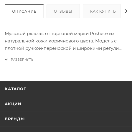
ОПИСАНИЕ
ОТЗЫВЫ
КАК КУПИТЬ
Мужской рюкзак от торговой марки Poshete из
натуральной кожи коричневого цвета. Модель с
плотной ручкой-переноской и широкими регули
руемыми плечевыми лямками, выполненными из
текстильного материала. Отделение на молнии с
двумя встречными бегунками. Внутри: фирменная
подкладка, два накладных кармана, карман на
молнии. На лицевой стороне – карман на молнии,
КАТАЛОГ
который закрывается клапаном на магнитных
кнопках. По бокам – накладные карманы с
АКЦИИ
клапаном на кнопке. На задней стороне – карман на
молнии.
БРЕНДЫ