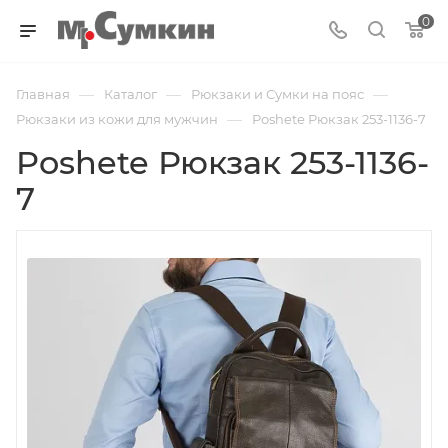
0
—
—
—
Главная
Каталог
Рюкзаки и Сумки на пояс
—
Рюкзаки из кожи для мужчин
Poshete Рюкзак 253-1136-7
Poshete Рюкзак 253-1136-
7