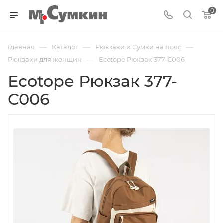
0
—
—
—
Главная
Каталог
Рюкзаки и Сумки на пояс
—
Рюкзаки для женщин
Ecotope Рюкзак 377-C006
Ecotope Рюкзак 377-
C006