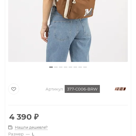
Артикул:
377-C006-BRW
4 390
₽
Нашли дешевле?
Размер
—
L