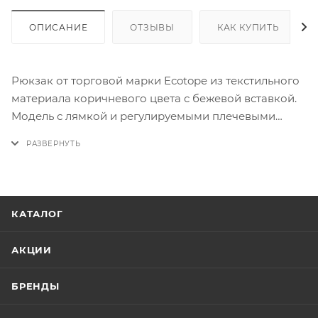
ОПИСАНИЕ
ОТЗЫВЫ
КАК КУПИТЬ
Рюкзак от торговой марки Ecotope из текстильного
материала коричневого цвета с бежевой вставкой.
Модель с лямкой и регулируемыми плечевыми
лямками. Отделение на молнии. Внутри: текстильная
подкладка, накладной карман с уплотненной
стенкой. По бокам – накладной карман без
застежки. На лицевой стороне – два кармана на
молнии. На спинке – вертикальный карман на
КАТАЛОГ
молнии.
АКЦИИ
БРЕНДЫ