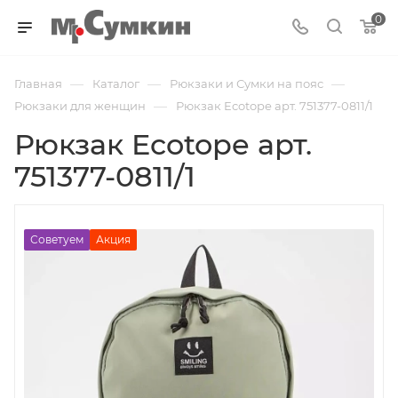
0
—
—
—
Главная
Каталог
Рюкзаки и Сумки на пояс
—
Рюкзаки для женщин
Рюкзак Ecotope арт. 751377-0811/1
Рюкзак Ecotope арт.
751377-0811/1
Советуем
Акция