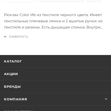
Рюкзак Color life из текстиля черного цвета. Имеет
текстильные плечевые лямки и 2 вшитые ручки: из
текстиля и резины. Есть дышащая спинка. Внутри
основного отделения есть 3 отдела, в т.ч. для
ноутбука и 2 кармашка для мелких вещей. На
лицевой стороне 2 кармана на молнии. На спинке
есть ручка для использования рюкзака в качестве
щита
КАТАЛОГ
АКЦИИ
БРЕНДЫ
КОМПАНИЯ