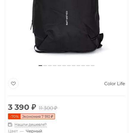
Color Life
3 390
₽
11 300
₽
-
70
%
Экономия
7 910
₽
Нашли дешевле?
Цвет
—
Черный