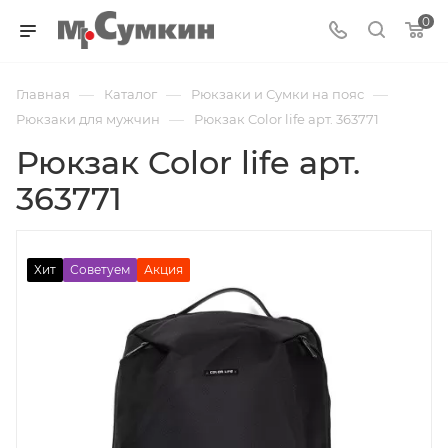
0
—
—
—
Главная
Каталог
Рюкзаки и Сумки на пояс
—
Рюкзаки для мужчин
Рюкзак Color life арт. 363771
Рюкзак Color life арт.
363771
Хит
Советуем
Акция