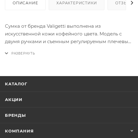
ОПИСАНИЕ
ХАРАКТЕРИСТИКИ
ОТЗЫВЫ
Сумка от бренда Valigetti выполнена из
искусственной кожи кофейного цвета. Модель с
двумя ручками и съемным регулируемым плечевым
ремнем. Декорирована подвеской. Три отделения:
среднее — на молнии, боковые — на магнитной
кнопке. Внутри: текстильная подкладка, карман на
молнии, накладной карман.
КАТАЛОГ
АКЦИИ
БРЕНДЫ
КОМПАНИЯ