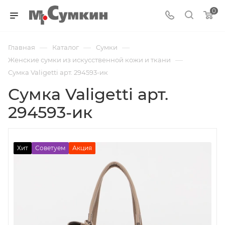
0
—
—
—
Главная
Каталог
Cумки
—
Женские сумки из искусственной кожи и ткани
Сумка Valigetti арт. 294593-ик
Сумка Valigetti арт.
294593-ик
Хит
Советуем
Акция