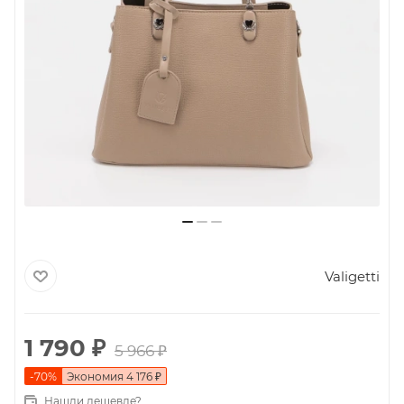
Valigetti
1 790
₽
5 966
₽
-
70
%
Экономия
4 176
₽
Нашли дешевле?