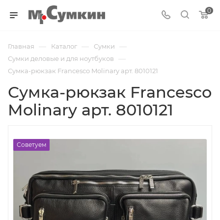
0
—
—
—
Главная
Каталог
Cумки
—
Сумки деловые и для ноутбуков
Сумка-рюкзак Francesco Molinary арт. 8010121
Сумка-рюкзак Francesco
Molinary арт. 8010121
Советуем