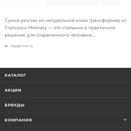
Сумка-рюкзак из натуральной кожи трансформер от
Francesco Molinary — это стильное и практичное
решение для современного человека.
Изготовленная из высококачественной натуральной
кожи, сумка отличается прочностью и
долговечностью. Уникальная трансформирующаяся
конструкция позволяет носить ее как классическую
сумку на плече, так и удобный рюкзак.
КАТАЛОГ
Вместительный отсек с множеством карманов
позволит удобно разместить все необходимые
АКЦИИ
вещи, а стильный дизайн сделает вас центром
внимания. Сумка-рюкзак Francesco Molinary —
БРЕНДЫ
идеальный выбор для тех, кто ценит качество,
функциональность и неповторимый стиль.
КОМПАНИЯ