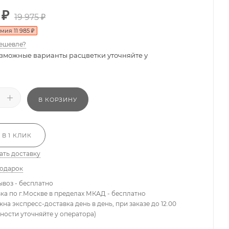
₽
19 975
₽
омия
11 985
₽
ешевле?
зможные варианты расцветки уточняйте у
В КОРЗИНУ
 В 1 КЛИК
ать доставку
подарок
ывоз - бесплатно
вка по г.Москве в пределах МКАД - бесплатно
жна экспресс-доставка день в день, при заказе до 12.00
ности уточняйте у оператора)