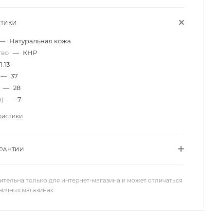
СТИКИ
—
Натуральная кожа
тво
—
КНР
1.13
—
37
)
—
28
м)
—
7
ристики
АРАНТИИ
ительна только для интернет-магазина и может отличаться
зничных магазинах