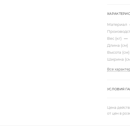
ХАРАКТЕРИ
Материал
Производс
Вес (кг)
—
Длина (см)
Высота (см
Ширина (с
Все характе
УСЛОВИЯ Г
Цена действ
от цен в ро