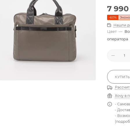
7 990
-
60
%
Экон
Нашли д
Цвет
—
Во
оператора
КУПИТЬ
Рассчит
Хочу в 
- Самов
- Доста
- Возмо
(подроб