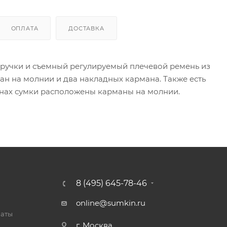
ОПЛАТА
ДОСТАВКА
ве ручки и съемный регулируемый плечевой ремень из
ан на молнии и два накладных кармана. Также есть
ронах сумки расположены карманы на молнии.
8 (495) 645-78-46
online@sumkin.ru
латы
г. Москва