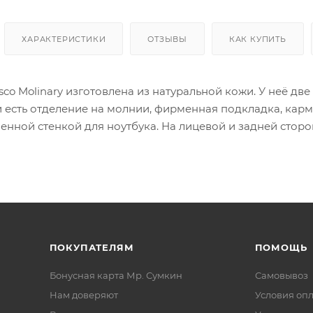
ХАРАКТЕРИСТИКИ
ОТЗЫВЫ
КАК КУПИТЬ
sco Molinary изготовлена из натуральной кожи. У неё д
и есть отделение на молнии, фирменная подкладка, карм
ненной стенкой для ноутбука. На лицевой и задней сто
ПОКУПАТЕЛЯМ
ПОМОЩЬ
Бонусная карта Мр. Сумкин
Самовывоз
Нам доверяют
Условия оп