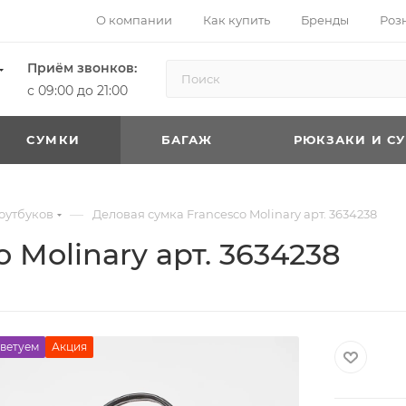
О компании
Как купить
Бренды
Роз
Приём звонков:
с 09:00 до 21:00
CУМКИ
БАГАЖ
РЮКЗАКИ И С
—
оутбуков
Деловая сумка Francesco Molinary арт. 3634238
 Molinary арт. 3634238
ветуем
Акция