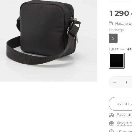
1 290
Нашли д
Размер
—
S
Цвет
—
Че
КУПИТЬ
Рассчит
Хочу в 
- Самов