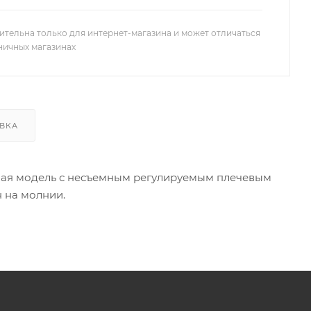
ительна только для интернет-магазина и может отличаться
зничных магазинах
ВКА
тная модель с несъемным регулируемым плечевым
 на молнии.