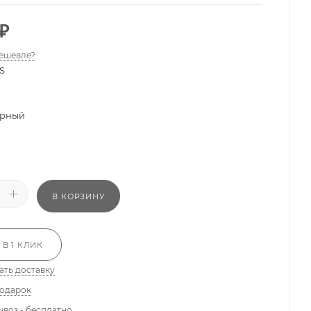
₽
ешевле?
S
рный
В КОРЗИНУ
 В 1 КЛИК
ать доставку
подарок
ывоз - бесплатно