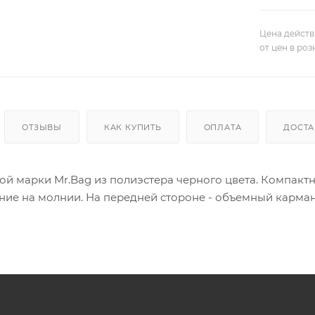
Цена действ
от цен в ро
ОТЗЫВЫ
КАК КУПИТЬ
ОПЛАТА
ДОСТА
вой марки Mr.Bag из полиэстера черного цвета. Компак
ние на молнии. На передней стороне - объемный карман