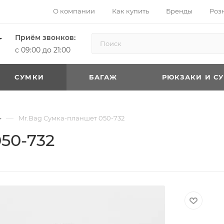
О компании
Как купить
Бренды
Роз
Приём звонков:
с 09:00 до 21:00
CУМКИ
БАГАЖ
РЮКЗАКИ И С
—
Mr.Bag Сумка-планшет 050-732
50-732