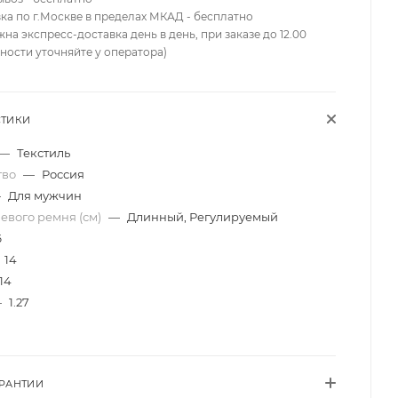
вка по г.Москве в пределах МКАД - бесплатно
жна экспресс-доставка день в день, при заказе до 12.00
ности уточняйте у оператора)
СТИКИ
—
Текстиль
тво
—
Россия
—
Для мужчин
евого ремня (см)
—
Длинный, Регулируемый
6
14
14
—
1.27
АРАНТИИ