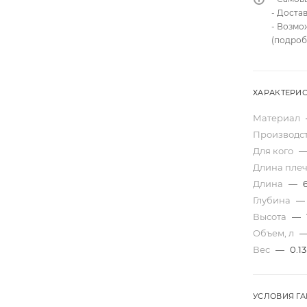
- Доста
- Возмо
(подроб
ХАРАКТЕРИ
Материал
Производс
Для кого
Длина плеч
Длина
—
Глубина
—
Высота
—
Объем, л
Вес
—
0.13
УСЛОВИЯ Г