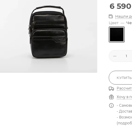
6 590
Нашли д
Цвет
—
Че
КУПИТЬ
Рассчит
Хочу в 
- Самов
- Доста
- Возмо
(подроб