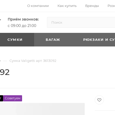
О компании
Как купить
Бренды
Роз
Приём звонков:
с 09:00 до 21:00
CУМКИ
БАГАЖ
РЮКЗАКИ И С
—
Сумка Valigetti арт. 3613092
092
т
Советуем