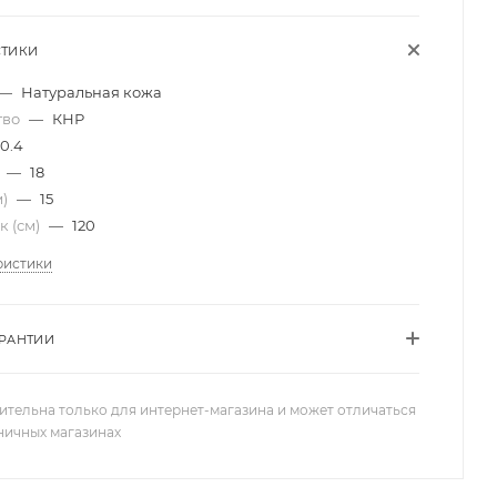
СТИКИ
—
Натуральная кожа
тво
—
КНР
0.4
)
—
18
м)
—
15
к (см)
—
120
ристики
АРАНТИИ
ительна только для интернет-магазина и может отличаться
зничных магазинах