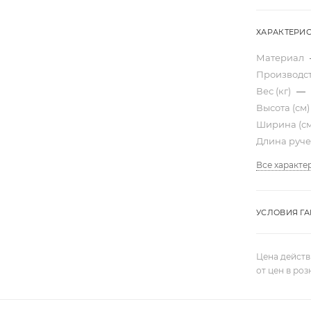
ХАРАКТЕРИ
Материал
Производс
Вес (кг)
—
Высота (см
Ширина (с
Длина руче
Все характе
УСЛОВИЯ Г
Цена действ
от цен в ро