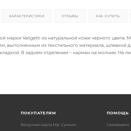
ХАРАКТЕРИСТИКИ
ОТЗЫВЫ
КАК КУПИТЬ
ой марки Valigetti из натуральной кожи черного цвета.
м, выполненным из текстильного материала, шлевкой дл
ладкой. В заднем отделении – карман на молнии. На ли
итной кнопке. На задней стороне – вертикальный карман
ПОКУПАТЕЛЯМ
ПОМОЩЬ
Бонусная карта Мр. Сумкин
Самовывоз