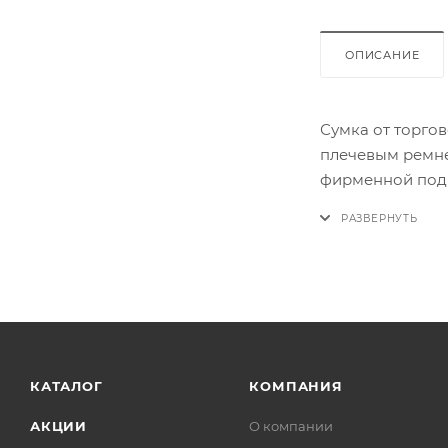
ОПИСАНИЕ
Сумка от торгов
плечевым ремне
фирменной подк
карман на магн
КАТАЛОГ
КОМПАНИЯ
АКЦИИ
О компании