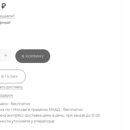
₽
ешевле?
рный
В КОРЗИНУ
 В 1 КЛИК
ать доставку
подарок
ывоз - бесплатно
вка по г.Москве в пределах МКАД - бесплатно
жна экспресс-доставка день в день, при заказе до 12.00
ности уточняйте у оператора)