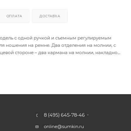
ОПЛАТА
ДОСТАВКА
 Модель с одной ручкой и съемным регулируемым
я ношения на ремне. Два отделения на молнии, с
цевой стороне – два кармана на молнии, накладной
 на молнии.
8 (495) 645-78-46
online@sumkin.ru