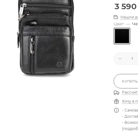
3 590
Нашли д
Цвет
—
Че
КУПИТЬ
Рассчит
Хочу в 
- Самов
- Доста
- Возмо
(подроб