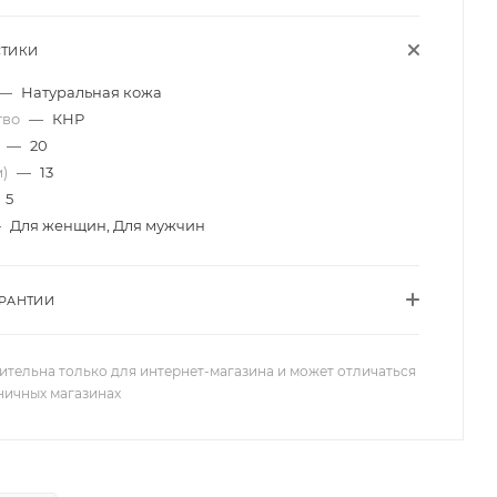
СТИКИ
—
Натуральная кожа
тво
—
КНР
)
—
20
м)
—
13
5
—
Для женщин, Для мужчин
АРАНТИИ
ительна только для интернет-магазина и может отличаться
зничных магазинах