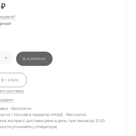
₽
ешевле?
рный
В КОРЗИНУ
 В 1 КЛИК
ать доставку
подарок
ывоз - бесплатно
вка по г.Москве в пределах МКАД - бесплатно
жна экспресс-доставка день в день, при заказе до 12.00
ности уточняйте у оператора)