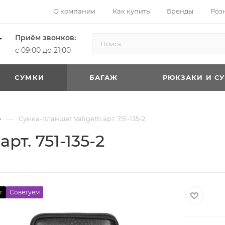
О компании
Как купить
Бренды
Роз
Приём звонков:
с 09:00 до 21:00
CУМКИ
БАГАЖ
РЮКЗАКИ И С
—
Сумка-планшет Valigetti арт. 751-135-2
рт. 751-135-2
т
Советуем