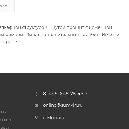
ВКА
 рельефной структурой. Внутри прошит фирменной
м ремнем. Имеет дополнительный карабин. Имеет 2
стороне
8 (495) 645-78-46
online@sumkin.ru
латы
г. Москва
тавки
зврат