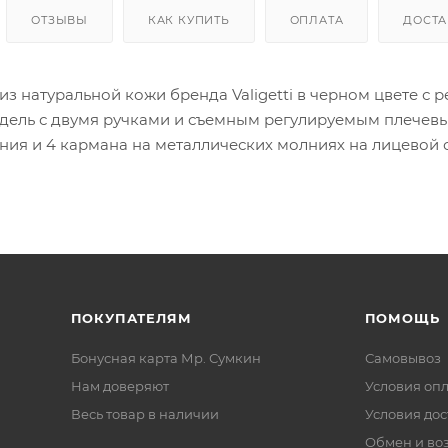
ОТЗЫВЫ
КАК КУПИТЬ
ОПЛАТА
ДОСТА
из натуральной кожи бренда Valigetti в черном цвете с
дель с двумя ручками и съемным регулируемым плечевы
ния и 4 кармана на металлических молниях на лицевой 
ПОКУПАТЕЛЯМ
ПОМОЩЬ
Бонусная карта Мр. Сумкин
Самовывоз
Нам доверяют
Условия оп
Весь товар в наличии
Условия дос
Обмен и во