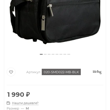
Артикул:
020-SMD022-MB-BLK
1 990
₽
Нашли дешевле?
Размер
—
M