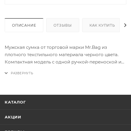
ОПИСАНИЕ
ОТЗЫВЫ
КАК КУПИТЬ
Мужская сумка от торговой марки Mr.Bag из
плотного текстильного материала черного цвета.
Компактная модель с одной ручкой-переноской и
несъемным регулируемым плечевым ремнем Два
отделения на молнии, с текстильной подкладкой. На
лицевой стороне – два кармана на молнии. Дно
оснащено пластиковыми ножками для защиты от
износа.
КАТАЛОГ
АКЦИИ