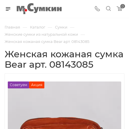
0
—
—
—
Главная
Каталог
Cумки
—
Женские сумки из натуральной кожи
Женская кожаная сумка Bear арт. 08143085
Женская кожаная сумка
Bear арт. 08143085
Советуем
Акция