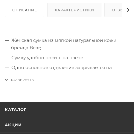
ОПИСАНИЕ
ХАРАКТЕРИСТИКИ
ОТЗЫВЫ
Женская сумка из мягкой натуральной кожи
бренда Bear;
Сумку удобно носить на плече
Одно основное отделение закрывается на
молнию;
Спереди карман на молнии, сзади карман на
молнии для быстрого доступа;
КАТАЛОГ
АКЦИИ