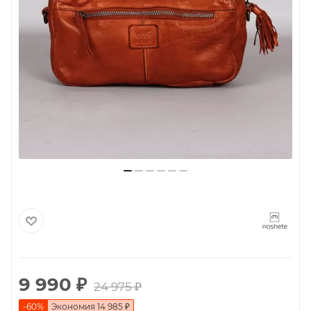
9 990
₽
24 975
₽
-
60
%
Экономия
14 985
₽