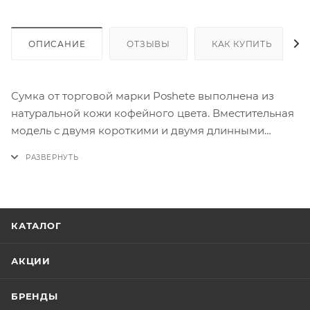
ОПИСАНИЕ
ОТЗЫВЫ
КАК КУПИТЬ
Сумка от торговой марки Poshete выполнена из
натуральной кожи кофейного цвета. Вместительная
модель с двумя короткими и двумя длинными
ручками. Отделение на магнитной кнопке. Внутри:
текстильная подкладка, карман и средник на
молнии, накладной карман.
КАТАЛОГ
АКЦИИ
БРЕНДЫ