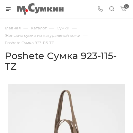
0
—
—
—
Главная
Каталог
Cумки
—
Женские сумки из натуральной кожи
Poshete Сумка 923-115-TZ
Poshete Сумка 923-115-
TZ