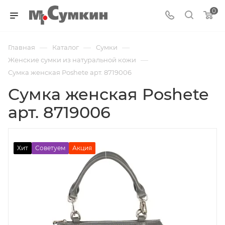
0
—
—
—
Главная
Каталог
Cумки
—
Женские сумки из натуральной кожи
Сумка женская Poshete арт. 8719006
Сумка женская Poshete
арт. 8719006
Хит
Советуем
Акция