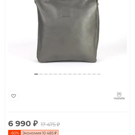
6 990
₽
17 475
₽
-
60
%
Экономия
10 485
₽