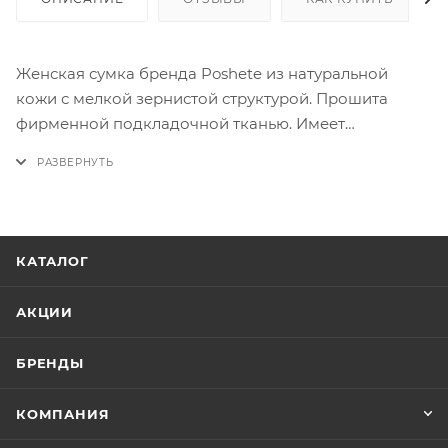
Женская сумка бренда Poshete из натуральной
кожи с мелкой зернистой структурой. Прошита
фирменной подкладочной тканью. Имеет
крепления для прицепных длинного плечевого
ремня и короткой ручки на карабинах, которые
входят в комплект. Внутри под основной молнией 3
отделения: 2 открытых и одно под молнией, карман
на молнии и 2 кармашка для мелких вещей. На
КАТАЛОГ
задней стороне есть карман на молнии
АКЦИИ
БРЕНДЫ
КОМПАНИЯ