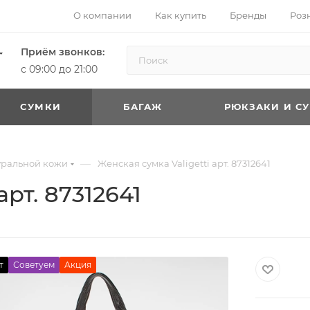
О компании
Как купить
Бренды
Роз
Приём звонков:
с 09:00 до 21:00
CУМКИ
БАГАЖ
РЮКЗАКИ И С
—
уральной кожи
Женская сумка Valigetti арт. 87312641
арт. 87312641
т
Советуем
Акция