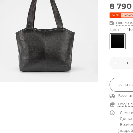
8 790
-
70
%
Экон
Нашли д
Цвет
—
Че
КУПИТЬ
Рассчит
Хочу в 
- Самов
- Доста
- Возмо
(подроб