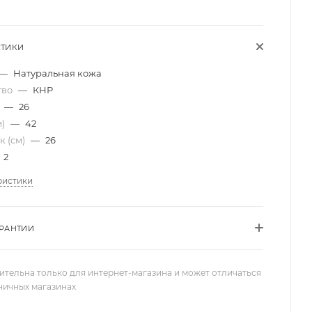
СТИКИ
—
Натуральная кожа
тво
—
КНР
)
—
26
м)
—
42
к (см)
—
26
2
ристики
АРАНТИИ
ительна только для интернет-магазина и может отличаться
зничных магазинах