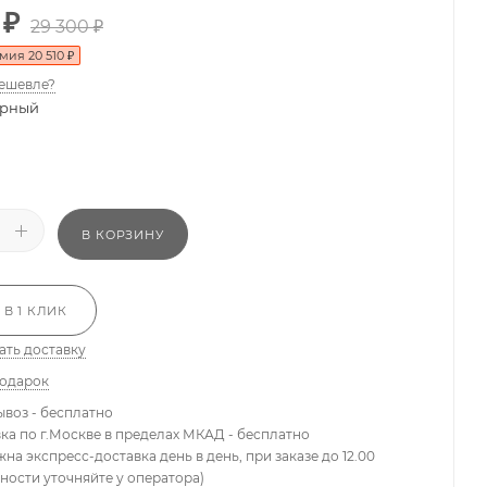
₽
29 300
₽
омия
20 510
₽
ешевле?
рный
В КОРЗИНУ
 В 1 КЛИК
ать доставку
подарок
ывоз - бесплатно
вка по г.Москве в пределах МКАД - бесплатно
жна экспресс-доставка день в день, при заказе до 12.00
ности уточняйте у оператора)