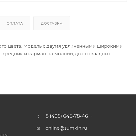
ОПЛАТА
ДОСТАВКА
ного цвета. Модель с двумя удлиненными широкими
, средник и карман на молнии, два накладных
8 (495) 645-78-46
online@sumkin.ru
латы