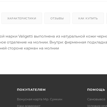
ХАРАКТЕРИСТИКИ
ОТЗЫВЫ
КАК КУПИТЬ
вой марки Valigetti выполнена из натуральной кожи чер
ное отделение на молнии. Внутри: фирменная подкладка
дней стороне карман на молнии
ПОКУПАТЕЛЯМ
ПОМОЩЬ
Бонусная карта Мр. Сумкин
Самовывоз
Нам доверяют
Условия оп