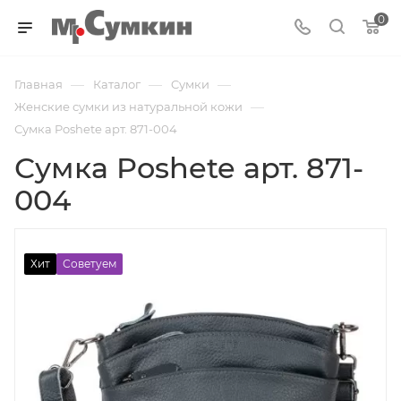
0
—
—
—
Главная
Каталог
Cумки
—
Женские сумки из натуральной кожи
Сумка Poshete арт. 871-004
Сумка Poshete арт. 871-
004
Хит
Советуем