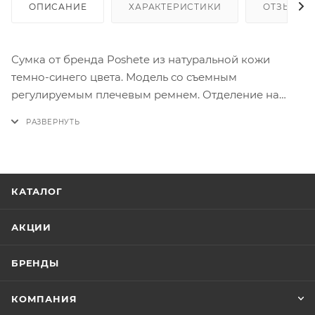
ОПИСАНИЕ
ХАРАКТЕРИСТИКИ
ОТЗЫВЫ
Сумка от бренда Poshete из натуральной кожи
темно-синего цвета. Модель со съемным
регулируемым плечевым ремнем. Отделение на
молнии. Внутри: текстильная подкладка, карман на
молнии. На лицевой стороне – два кармана на
молнии. На задней стороне – карман на молнии.
КАТАЛОГ
АКЦИИ
БРЕНДЫ
КОМПАНИЯ