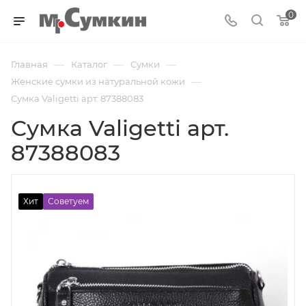
0
—
—
—
Главная
Каталог
Cумки
—
Женские сумки из натуральной кожи
Сумка Valigetti арт. 87388083
Сумка Valigetti арт.
87388083
Хит
Советуем