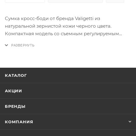
Сумка кросс-боди от бренда Valigetti из
натуральной зернистой кожи черного цвета.
Компактная модель со съемным регулируемым
плечевым ремнем. Отделение на молнии. Внутри:
фирменная подкладка, карман на молнии,
накладной карман. На лицевой стороне — карман
на молнии с оригинальным пуллером с заклепками.
На задней стороне — карман на молнии. По бокам
КАТАЛОГ
— декоративные люверсы.
АКЦИИ
БРЕНДЫ
КОМПАНИЯ